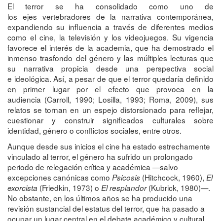
El terror se ha consolidado como uno de
los ejes vertebradores de la narrativa contemporánea,
expandiendo su influencia a través de diferentes medios
como el cine, la televisión y los videojuegos. Su vigencia
favorece el interés de la academia, que ha demostrado el
inmenso trasfondo del género y las múltiples lecturas que
su narrativa propicia desde una perspectiva social
e ideológica. Así, a pesar de que el terror quedaría definido
en primer lugar por el efecto que provoca en la
audiencia (Carroll, 1990; Losilla, 1993; Roma, 2009), sus
relatos se tornan en un espejo distorsionado para reflejar,
cuestionar y construir significados culturales sobre
identidad, género o conflictos sociales, entre otros.
Aunque desde sus inicios el cine ha estado estrechamente
vinculado al terror, el género ha sufrido un prolongado
periodo de relegación crítica y académica —salvo
excepciones canónicas como
(Hitchcock, 1960),
Psicosis
El
(Friedkin, 1973) o
(Kubrick, 1980)—.
exorcista
El resplandor
No obstante, en los últimos años se ha producido una
revisión sustancial del estatus del terror, que ha pasado a
ocupar un lugar central en el debate académico y cultural