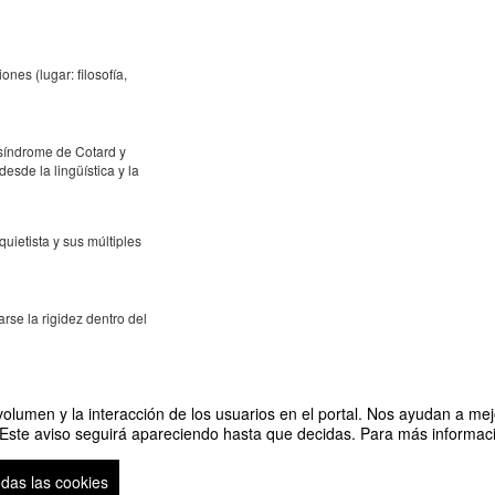
nes (lugar: filosofía,
 síndrome de Cotard y
esde la lingüística y la
ietista y sus múltiples
se la rigidez dentro del
c Resistance, Activism
olumen y la interacción de los usuarios en el portal. Nos ayudan a mejo
osofía)
 Este aviso seguirá apareciendo hasta que decidas. Para más informació
racovia, Polonia) – Who
odas las cookies
l and phase I clinical