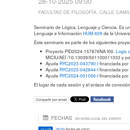
28-10-2025 09:00
FACULTAD DE FILOSOFÍA, CALLE CAMIL
Seminario de Lógica, Lenguaje y Ciencia. Es un
Lenguaje e Información
HUM-609
de la Univers
Este seminario es parte de los siguientes proye
Proyecto PID2024-157876NA-I00.
Logic 
MICIU/AEI /10.13039/501100011033 y por
Ayuda
RYC2023-043790-I
financiada por
Ayuda
RYC2023-042844-I
financiada por
Ayuda
RYC2024-051056-I
financiada por
El lugar de cada sesión y el enlace de conexió
Compartir por email
FECHAS
EN HORA LOCAL DEL EVENTO
09:00
Fecha de inicio
Oct '25