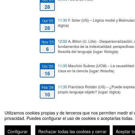
28
11:30
F. Soler (US) – Lógica modal y Bisimulacio
Oct '25
lógica)
28
12:00
A. Billon (U. Lille) - Despersonalización,
Nov '25
fundamentos de la indexicalidad: perspectivas d
6
filosofía del lenguaje (lugar: filología)
11:30
Mauricio Suárez (UCM) – La causalidad qu
Dic '25
Usos en la ciencia (lugar: filosofía)
16
11:30
Francisco Roldán (US) – ¿Puede expresar
Feb '26
propio lenguaje objeto? (lugar: lógica)
10
11:30
Laura Delgado Verges (UNED) – Epistemi
Feb '26
Utilizamos cookies propias y de terceros que nos permiten medir el v
and Conceptual Change in Psychiatry (lugar: fil
24
privacidad. Puedes configurar el uso de cookies o aceptarlas todas.
Seminario de Lógica, Lenguaje y Ciencia (LoLeC)
11:30
K. Żebrowska (Jagiellonian University, C
Mrz '26
Configurar
Rechazar todas las cookies y cerrar
Aceptar t
cannot say no: forced participation in preclinica