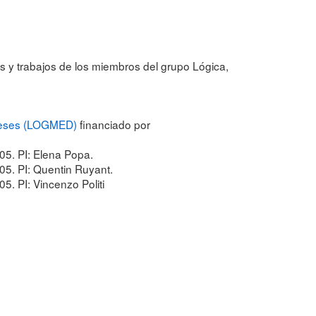
s y trabajos de los miembros del grupo Lógica,
theses (LOGMED)
financiado por
5. PI: Elena Popa.
5. PI: Quentin Ruyant.
 PI: Vincenzo Politi