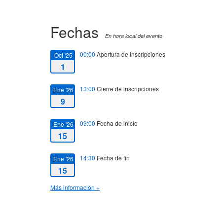
Fechas
En hora local del evento
00:00
Apertura de inscripciones
Oct '25
1
13:00
Cierre de inscripciones
Ene '26
9
09:00
Fecha de inicio
Ene '26
15
14:30
Fecha de fin
Ene '26
15
Más información +