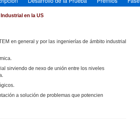
cripción
Desarrollo de la Prueba
Premios
Fase
 Industrial en la US
STEM en general y por las ingenierías de ámbito industrial
émica.
ial sirviendo de nexo de unión entre los niveles
a.
ógicos.
entación a solución de problemas que potencien